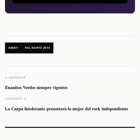
KINKY
PAL NORTE 2015
← ANTERIOR
Enanitos Verdes siempre vigentes
SIGUIENTE →
La Carpa Intolerante presentará lo mejor del rock independiente
Caifanes regresa
Fallece Felipe
The Strokes
Karol 