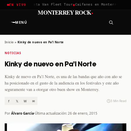
✱
✱
ella 2026
Greta Van Fleet Tour
Caifanes en Monterrey · 12 Di
EN VIVO
·
MONTERREY ROCK
MENÚ
Inicio
»
Kinky de nuevo en Pa’l Norte
NOTICIAS
Kinky de nuevo en Pa’l Norte
Kinky de nuevo en Pa’l Norte, es una de las bandas que año con año se
ha posicionado en el gusto de la audiencia en los festivales y este año
seguramente van a otorgar otro buen show en Monterrey.
f
𝕏
W
✉
3 Min Read
Por
Álvaro García
Última actualización: 26 de enero, 2015