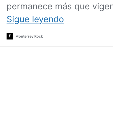
permanece más que vigent
Obras
Sigue leyendo
Maestras:
“Exile
on
Monterrey Rock
main
st.”
–
Rolling
Stones