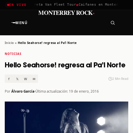
✱
✱
chella 2026
Greta Van Fleet Tour
Caifanes en Monterrey · 12
EN VIVO
·
MONTERREY ROCK
MENÚ
Inicio
»
Hello Seahorse! regresa al Pa’l Norte
NOTICIAS
Hello Seahorse! regresa al Pa’l Norte
f
𝕏
W
✉
2 Min Read
Por
Álvaro García
Última actualización: 19 de enero, 2016