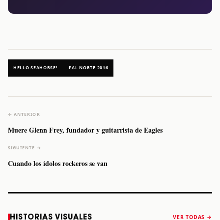
HELLO SEAHORSE!
PAL NORTE 2016
← ANTERIOR
Muere Glenn Frey, fundador y guitarrista de Eagles
SIGUIENTE →
Cuando los ídolos rockeros se van
Caifanes regresa
Fallece Felipe
The Strokes
Karol 
HISTORIAS VISUALES
VER TODAS →
a Monterrey el
Staiti, guitarrista
anuncia “Reality
conqu