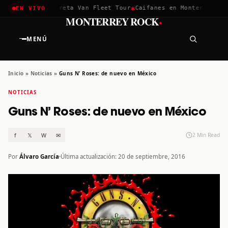
✱
✱
achella 2026
Greta Van Fleet Tour
Caifanes en Monterrey · 12
EN VIVO
·
MONTERREY ROCK
MENÚ
Inicio
»
Noticias
»
Guns N’ Roses: de nuevo en México
NOTICIAS
Guns N’ Roses: de nuevo en México
f
𝕏
W
✉
2 Min Read
Por
Álvaro García
Última actualización: 20 de septiembre, 2016