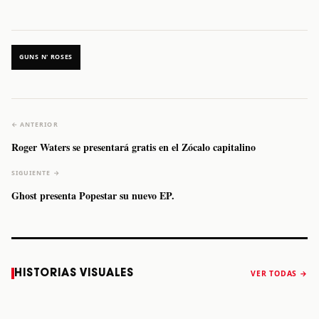
GUNS N' ROSES
← ANTERIOR
Roger Waters se presentará gratis en el Zócalo capitalino
SIGUIENTE →
Ghost presenta Popestar su nuevo EP.
Caifanes regresa
Fallece Felipe
The Strokes
Karol 
HISTORIAS VISUALES
VER TODAS →
a Monterrey el
Staiti, guitarrista
anuncia “Reality
conqu
próximo 12 de
de Los Enanitos
Awaits The World
Coach
diciembre
Verdes, a los 64
2026”
años
STORY
STORY
STORY
STOR