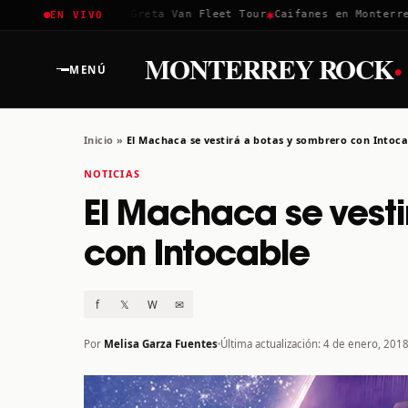
✱
✱
✱
Coachella 2026
Greta Van Fleet Tour
Caifanes en Monterrey 
EN VIVO
·
MONTERREY ROCK
MENÚ
Inicio
»
El Machaca se vestirá a botas y sombrero con Intoca
NOTICIAS
El Machaca se vesti
con Intocable
f
𝕏
W
✉
Por
Melisa Garza Fuentes
Última actualización: 4 de enero, 201