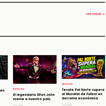
The Strokes anuncia
Karol G luce y
“Reality Awaits The
conquista Coachella
VER TODAS →
World 2026”
2026
Machaca Fest 2
STORY
STORY
STORY
NOTICIAS
NOTICIAS
Tecate Pal Norte supera
 en
al Mundial de Futbol en
El legendario Elton John
derrama económica
vuelve a nuestro país.
1 Jul, 2026
7 Jul, 2026