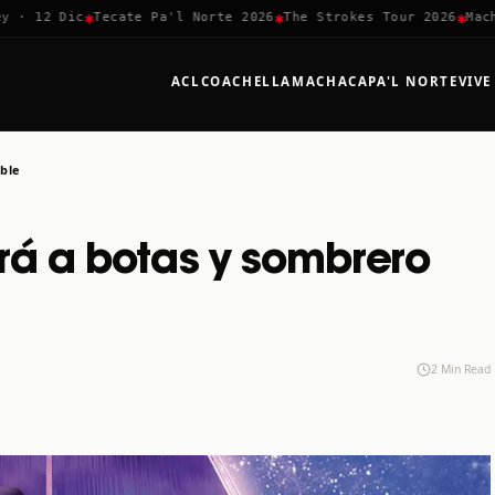
✱
✱
✱
· 12 Dic
Tecate Pa'l Norte 2026
The Strokes Tour 2026
Machac
ACL
COACHELLA
MACHACA
PA'L NORTE
VIVE
ble
rá a botas y sombrero
2 Min Read
8