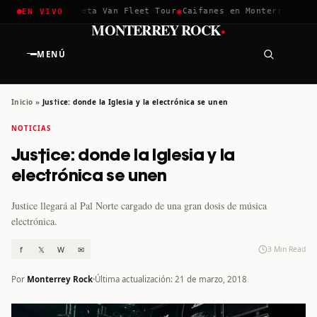
✱
✱
hella 2026
Greta Van Fleet Tour
Caifanes en Monterrey · 12 D
EN VIVO
·
MONTERREY ROCK
MENÚ
Inicio
»
Jus†ice: donde la Iglesia y la electrónica se unen
NOTICIAS
Jus†ice: donde la Iglesia y la
electrónica se unen
Justice llegará al Pal Norte cargado de una gran dosis de música
electrónica.
f
𝕏
W
✉
3 Min Read
Por
Monterrey Rock
Última actualización: 21 de marzo, 2018