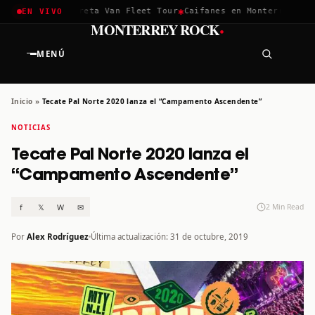
✱
✱
chella 2026
Greta Van Fleet Tour
Caifanes en Monterrey · 12 
EN VIVO
·
MONTERREY ROCK
MENÚ
Inicio
»
Tecate Pal Norte 2020 lanza el “Campamento Ascendente”
NOTICIAS
Tecate Pal Norte 2020 lanza el
“Campamento Ascendente”
f
𝕏
W
✉
2 Min Read
Por
Alex Rodríguez
Última actualización: 31 de octubre, 2019