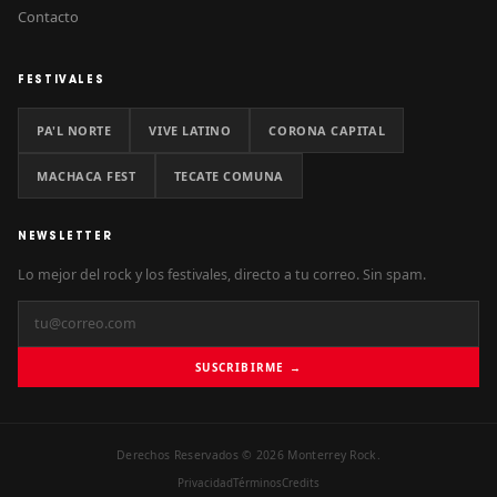
Contacto
FESTIVALES
PA'L NORTE
VIVE LATINO
CORONA CAPITAL
MACHACA FEST
TECATE COMUNA
NEWSLETTER
Lo mejor del rock y los festivales, directo a tu correo. Sin spam.
SUSCRIBIRME →
Derechos Reservados © 2026 Monterrey Rock.
Privacidad
Términos
Credits