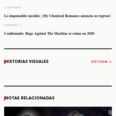
← ANTERIOR
Lo impensable sucedió: ¡My Chemical Romance anuncia su regreso!
SIGUIENTE →
Confirmado: Rage Against The Machine se reúne en 2020
Caifanes regresa
Fallece Felipe
The Strokes
Karol 
HISTORIAS VISUALES
VER TODAS →
a Monterrey el
Staiti, guitarrista
anuncia “Reality
conqu
próximo 12 de
de Los Enanitos
Awaits The World
Coach
diciembre
Verdes, a los 64
2026”
años
STORY
STORY
STORY
STOR
NOTAS RELACIONADAS