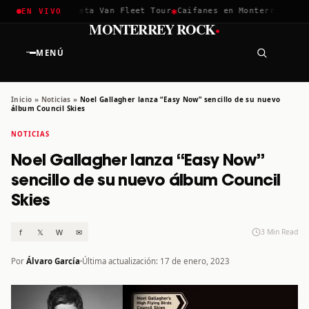
✱
✱
hella 2026
Greta Van Fleet Tour
Caifanes en Monterrey · 12 D
EN VIVO
·
MONTERREY ROCK
MENÚ
Inicio
»
Noticias
»
Noel Gallagher lanza “Easy Now” sencillo de su nuevo
álbum Council Skies
NOTICIAS
Noel Gallagher lanza “Easy Now”
sencillo de su nuevo álbum Council
Skies
f
𝕏
W
✉
3 Min Read
Por
Álvaro García
Última actualización: 17 de enero, 2023