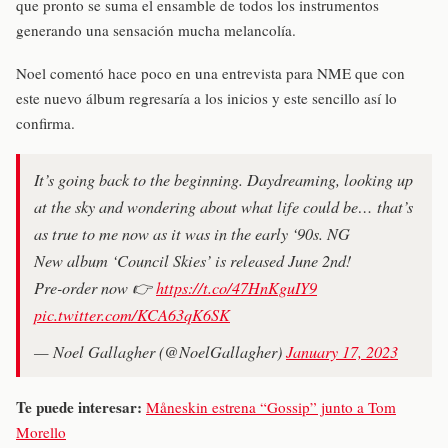
que pronto se suma el ensamble de todos los instrumentos
generando una sensación mucha melancolía.
Noel comentó hace poco en una entrevista para NME que con
este nuevo álbum regresaría a los inicios y este sencillo así lo
confirma.
It’s going back to the beginning. Daydreaming, looking up
at the sky and wondering about what life could be… that’s
as true to me now as it was in the early ‘90s. NG
New album ‘Council Skies’ is released June 2nd!
Pre-order now 👉
https://t.co/47HnKguIY9
pic.twitter.com/KCA63qK6SK
— Noel Gallagher (@NoelGallagher)
January 17, 2023
Te puede interesar:
Måneskin estrena “Gossip” junto a Tom
Morello