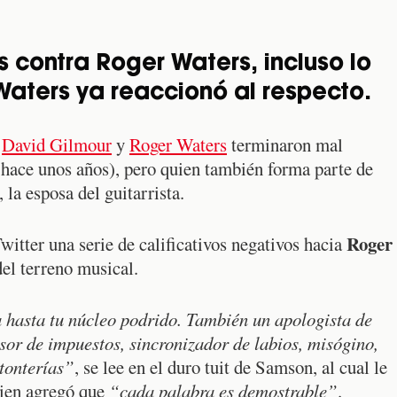
s contra Roger Waters, incluso lo
Waters ya reaccionó al respecto.
e
David Gilmour
y
Roger Waters
terminaron mal
 hace unos años), pero quien también forma parte de
, la esposa del guitarrista.
Roger
Twitter una serie de calificativos negativos hacia
del terreno musical.
 hasta tu núcleo podrido. También un apologista de
asor de impuestos, sincronizador de labios, misógino,
tonterías”
, se lee en el duro tuit de Samson, al cual le
uien agregó que
“cada palabra es demostrable”
.