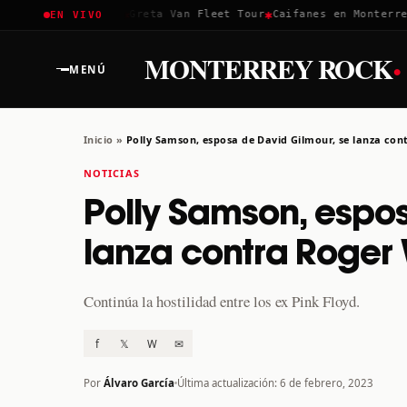
✱
✱
✱
Coachella 2026
Greta Van Fleet Tour
Caifanes en Monterrey ·
EN VIVO
·
MONTERREY ROCK
MENÚ
Inicio
»
Polly Samson, esposa de David Gilmour, se lanza co
NOTICIAS
Polly Samson, espos
lanza contra Roger
Continúa la hostilidad entre los ex Pink Floyd.
f
𝕏
W
✉
Por
Álvaro García
Última actualización: 6 de febrero, 2023