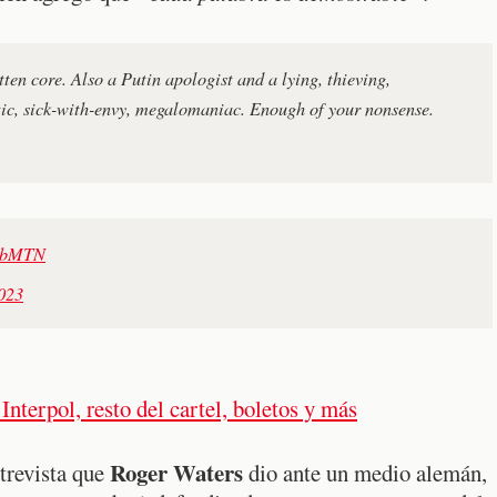
tten core. Also a Putin apologist and a lying, thieving,
stic, sick-with-envy, megalomaniac. Enough of your nonsense.
I3bMTN
2023
nterpol, resto del cartel, boletos y más
Roger Waters
trevista que
dio ante un medio alemán,