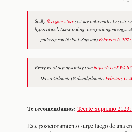
Sadly
@rogerwaters
you are antisemitic to your ro
hypocritical, tax-avoiding, lip-synching,misogyni
— pollysamson (@PollySamson)
February 6, 2023
Every word demonstrably true
https://t.co/KWk4
— David Gilmour (@davidgilmour)
February 6, 
Te recomendamos:
Tecate Supremo 2023: I
Este posicionamiento surge luego de una en