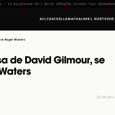
✱
✱
✱
 12 Dic
Tecate Pa'l Norte 2026
The Strokes Tour 2026
Machac
ACL
COACHELLA
MACHACA
PA'L NORTE
VIVE
ntra Roger Waters
a de David Gilmour, se
 Waters
2 Min Read