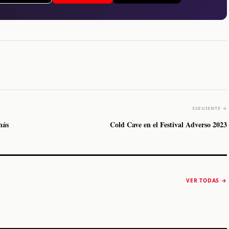
SIGUIENTE →
más
Cold Cave en el Festival Adverso 2023
The Strokes anuncia
Karol G luce y
“Reality Awaits The
conquista Coachella
VER TODAS →
World 2026”
2026
Machaca Fest 2
STORY
STORY
STORY