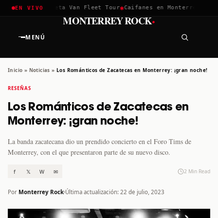
✱
✱
ella 2026
Greta Van Fleet Tour
Caifanes en Monterrey · 12 Di
EN VIVO
·
MONTERREY ROCK
MENÚ
Inicio
»
Noticias
»
Los Románticos de Zacatecas en Monterrey: ¡gran noche!
RESEÑAS
Los Románticos de Zacatecas en
Monterrey: ¡gran noche!
La banda zacatecana dio un prendido concierto en el Foro Tims de
Monterrey, con el que presentaron parte de su nuevo disco.
f
𝕏
W
✉
2 Min Read
Por
Monterrey Rock
Última actualización: 22 de julio, 2023