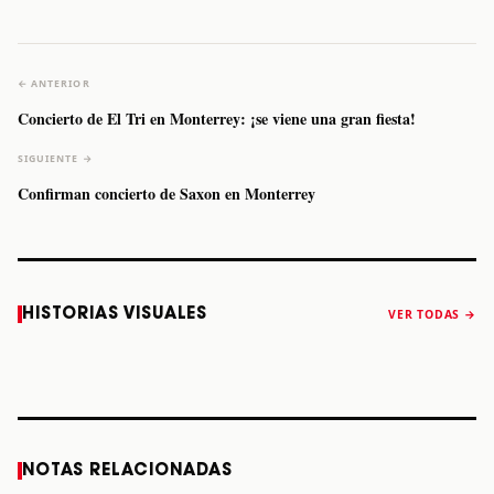
← ANTERIOR
Concierto de El Tri en Monterrey: ¡se viene una gran fiesta!
SIGUIENTE →
Confirman concierto de Saxon en Monterrey
Caifanes regresa
Fallece Felipe
The Strokes
Karol 
HISTORIAS VISUALES
VER TODAS →
a Monterrey el
Staiti, guitarrista
anuncia “Reality
conqu
próximo 12 de
de Los Enanitos
Awaits The World
Coach
diciembre
Verdes, a los 64
2026”
años
STORY
STORY
STORY
STOR
NOTAS RELACIONADAS