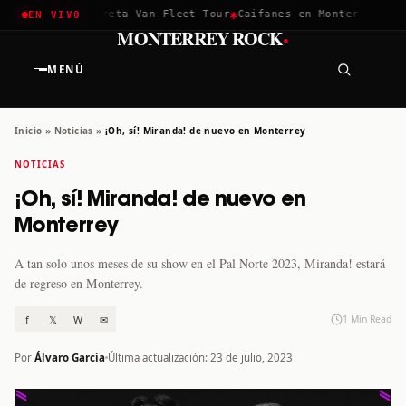
✱
✱
chella 2026
Greta Van Fleet Tour
Caifanes en Monterrey · 12 
EN VIVO
·
MONTERREY ROCK
MENÚ
Inicio
»
Noticias
»
¡Oh, sí! Miranda! de nuevo en Monterrey
NOTICIAS
¡Oh, sí! Miranda! de nuevo en
Monterrey
A tan solo unos meses de su show en el Pal Norte 2023, Miranda! estará
de regreso en Monterrey.
f
𝕏
W
✉
1 Min Read
Por
Álvaro García
Última actualización: 23 de julio, 2023