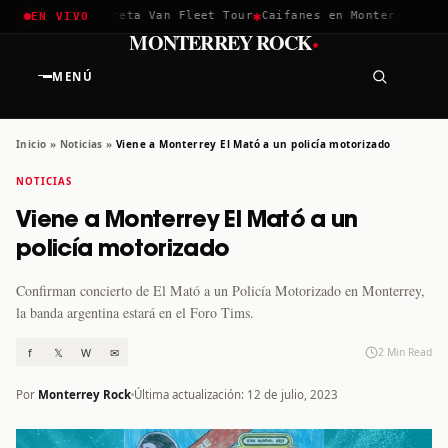
✱
✱
chella 2026
Greta Van Fleet Tour
Caifanes en Monterrey · 12 
EN VIVO
·
MONTERREY ROCK
MENÚ
Inicio
»
Noticias
»
Viene a Monterrey El Mató a un policía motorizado
NOTICIAS
Viene a Monterrey El Mató a un
policía motorizado
Confirman concierto de El Mató a un Policía Motorizado en Monterrey,
la banda argentina estará en el Foro Tims.
f
𝕏
W
✉
2 Min Read
Por
Monterrey Rock
Última actualización: 12 de julio, 2023