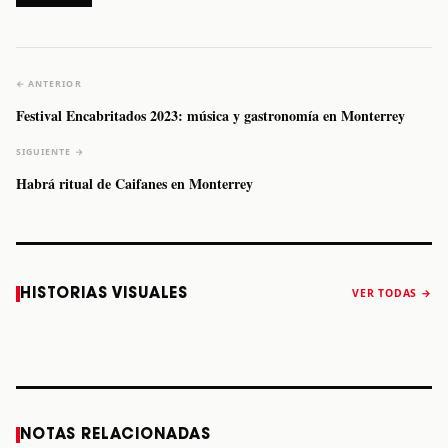
← ANTERIOR
Festival Encabritados 2023: música y gastronomía en Monterrey
SIGUIENTE →
Habrá ritual de Caifanes en Monterrey
Caifanes regresa
Fallece Felipe
The Strokes
Karol 
HISTORIAS VISUALES
VER TODAS →
a Monterrey el
Staiti, guitarrista
anuncia “Reality
conqu
próximo 12 de
de Los Enanitos
Awaits The World
Coach
diciembre
Verdes, a los 64
2026”
años
STORY
STORY
STORY
STOR
NOTAS RELACIONADAS