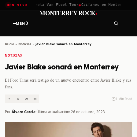
✱
✱
achella 2026
Greta Van Fleet Tour
Caifanes en Monterrey · 12
EN VIVO
·
MONTERREY ROCK
MENÚ
Inicio
»
Noticias
»
Javier Blake sonará en Monterrey
NOTICIAS
Javier Blake sonará en Monterrey
El Foro Tims será testigo de un nuevo encuentro entre Javier Blake y sus
fans.
f
𝕏
W
✉
1 Min Read
Por
Álvaro García
Última actualización: 26 de octubre, 2023