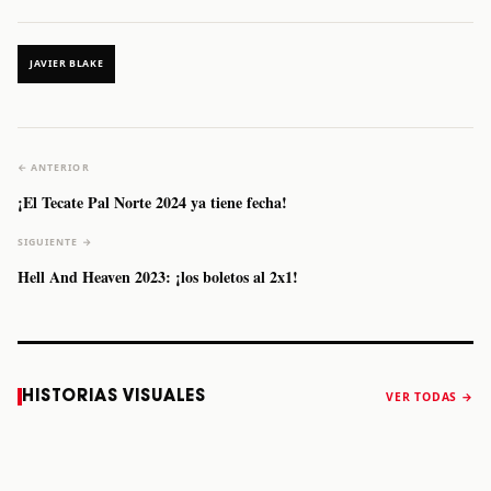
JAVIER BLAKE
← ANTERIOR
¡El Tecate Pal Norte 2024 ya tiene fecha!
SIGUIENTE →
Hell And Heaven 2023: ¡los boletos al 2x1!
Caifanes regresa
Fallece Felipe
The Strokes
Karol 
HISTORIAS VISUALES
VER TODAS →
a Monterrey el
Staiti, guitarrista
anuncia “Reality
conqu
próximo 12 de
de Los Enanitos
Awaits The World
Coach
diciembre
Verdes, a los 64
2026”
años
STORY
STORY
STORY
STOR