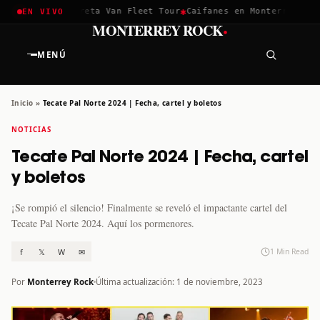
✱
✱
hella 2026
Greta Van Fleet Tour
Caifanes en Monterrey · 12 D
EN VIVO
·
MONTERREY ROCK
MENÚ
Inicio
»
Tecate Pal Norte 2024 | Fecha, cartel y boletos
NOTICIAS
Tecate Pal Norte 2024 | Fecha, cartel
y boletos
¡Se rompió el silencio! Finalmente se reveló el impactante cartel del
Tecate Pal Norte 2024. Aquí los pormenores.
f
𝕏
W
✉
1 Min Read
Por
Monterrey Rock
Última actualización: 1 de noviembre, 2023