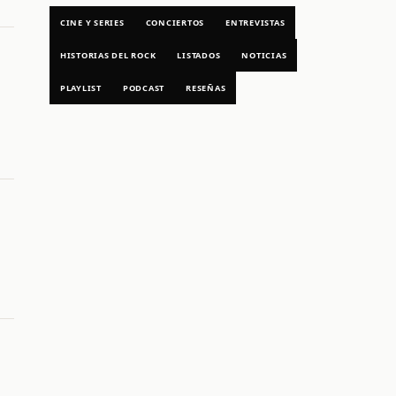
CINE Y SERIES
CONCIERTOS
ENTREVISTAS
HISTORIAS DEL ROCK
LISTADOS
NOTICIAS
PLAYLIST
PODCAST
RESEÑAS