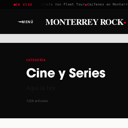
✱
✱
✱
Coachella 2026
Greta Van Fleet Tour
Caifanes en Monterrey
EN VIVO
·
MONTERREY ROCK
MENÚ
CATEGORÍA
Cine y Series
Aqui la tex
1226 artículos