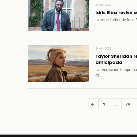
25 Abr, 2026
Idris Elba revive
La serie Luther de Idri
24 Abr, 2026
Taylor Sheridan 
anticipada
La renovación temprana
de…
←
1
…
74