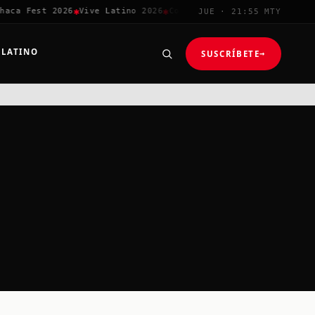
✱
✱
✱
aca Fest 2026
Vive Latino 2026
Corona Capital
Coachella 2026
JUE · 21:55 MTY
 LATINO
SUSCRÍBETE
→