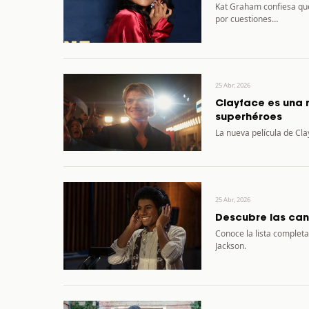
Kat Graham confiesa que
por cuestiones…
25 Abr, 2026
Clayface es una r
superhéroes
La nueva película de Cla
25 Abr, 2026
Descubre las can
Conoce la lista complet
Jackson.