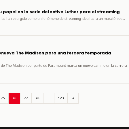
 su papel en la serie detective Luther para el streaming
s Elba ha resurgido como un fenómeno de streaming ideal para un maratón de…
renueva The Madison para una tercera temporada
 de The Madison por parte de Paramount marca un nuevo camino en la carrera
75
76
77
78
…
123
→