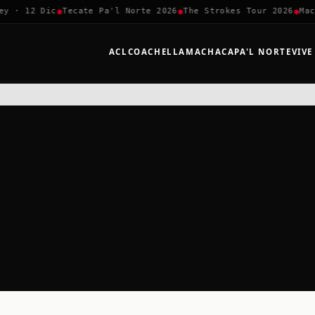
✱
✱
✱
 · 12 Dic
Tecate Pa'l Norte 2026
The Strokes Tour 2026
Mach
ACL
COACHELLA
MACHACA
PA'L NORTE
VIVE