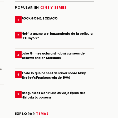
POPULAR EN
CINE Y SERIES
ROCK & CINE: ZODIACO
1
Netflix anuncia el lanzamiento de la película
2
“El Hoyo 2”
Luke Grimes aclara si habrá cameos de
3
Yellowstone en Marshals
he…
Todo lo que necesitas saber sobre Mary
4
Shelley’s Frankenstein de 1994
Shōgun de FX on Hulu: Un Viaje Épico a la
5
Historia Japonesa
EXPLORAR
TEMAS