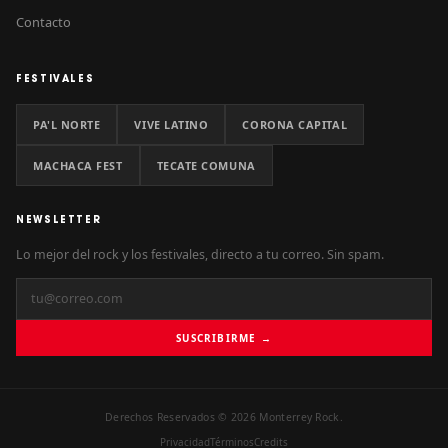
Contacto
FESTIVALES
PA'L NORTE
VIVE LATINO
CORONA CAPITAL
MACHACA FEST
TECATE COMUNA
NEWSLETTER
Lo mejor del rock y los festivales, directo a tu correo. Sin spam.
SUSCRIBIRME →
Derechos Reservados © 2026 Monterrey Rock.
Privacidad
Términos
Credits