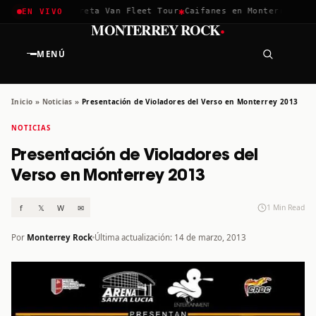
✱
✱
chella 2026
Greta Van Fleet Tour
Caifanes en Monterrey · 12 
EN VIVO
·
MONTERREY ROCK
MENÚ
Inicio
»
Noticias
»
Presentación de Violadores del Verso en Monterrey 2013
NOTICIAS
Presentación de Violadores del
Verso en Monterrey 2013
f
𝕏
W
✉
1 Min Read
Por
Monterrey Rock
Última actualización: 14 de marzo, 2013