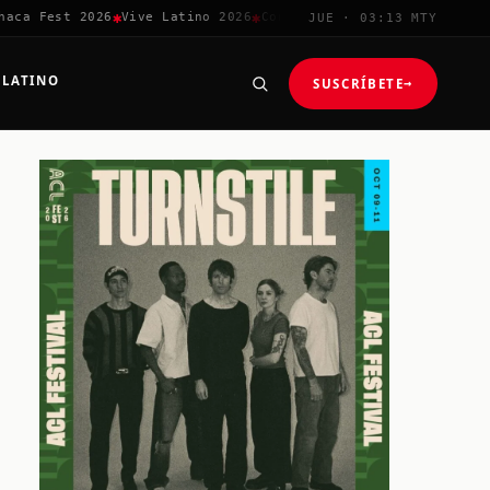
✱
✱
✱
ca Fest 2026
Vive Latino 2026
Corona Capital
Coachella 2026
JUE · 03:13 MTY
 LATINO
SUSCRÍBETE
→