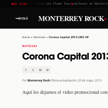
✱
✱
✱
Coachella 2026
Greta Van Fleet Tour
Caifanes en Monterrey
EN VIVO
·
MONTERREY ROCK
MENÚ
Inicio
»
Noticias
»
Corona Capital 2013 LINE UP
NOTICIAS
Corona Capital 201
f
𝕏
W
✉
Por
Monterrey Rock
Última actualización: 20 de mayo, 2013
Aquí les dejamos el video promocional con