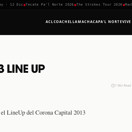
✱
✱
✱
 · 12 Dic
Tecate Pa'l Norte 2026
The Strokes Tour 2026
Macha
ACL
COACHELLA
MACHACA
PA'L NORTE
VIVE
3 LINE UP
1 Min Read
 el LineUp del Corona Capital 2013