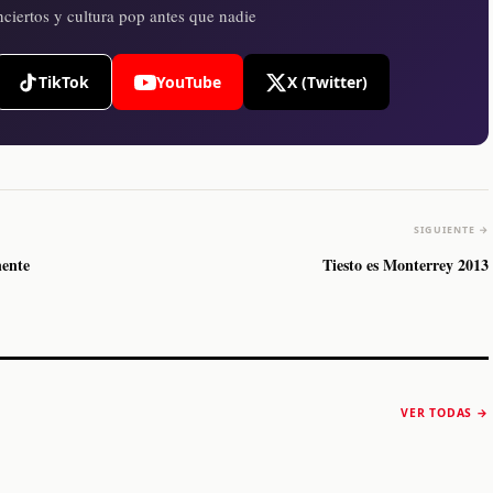
ciertos y cultura pop antes que nadie
TikTok
YouTube
X (Twitter)
SIGUIENTE →
nente
Tiesto es Monterrey 2013
The Strokes anuncia
Karol G luce y
“Reality Awaits The
conquista Coachella
VER TODAS →
World 2026”
2026
Machaca Fest 2
STORY
STORY
STORY