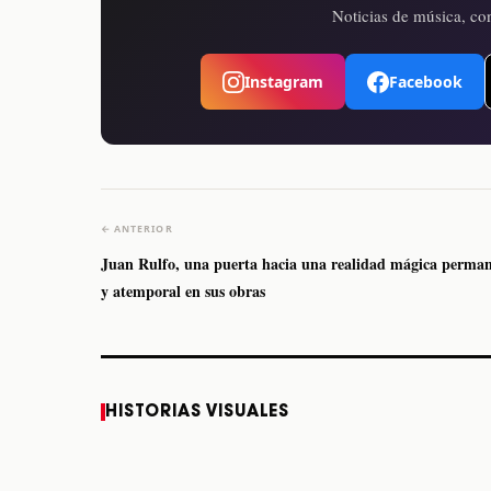
Noticias de música, con
Instagram
Facebook
← ANTERIOR
Juan Rulfo, una puerta hacia una realidad mágica perma
y atemporal en sus obras
Caifanes regresa a
Fallece Felipe Staiti,
HISTORIAS VISUALES
Monterrey el próximo
guitarrista de Los
12 de diciembre
Enanitos Verdes, a
los 64 años
STORY
STORY