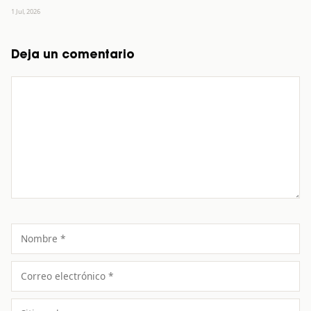
1 Jul, 2026
Deja un comentario
Comentario
Nombre
Correo
electrónico
Sitio