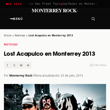
✱
✱
ella 2026
Greta Van Fleet Tour
Caifanes en Monterrey · 12 Di
EN VIVO
·
MONTERREY ROCK
MENÚ
Inicio
»
Noticias
»
Lost Acapulco en Monterrey 2013
NOTICIAS
Lost Acapulco en Monterrey 2013
f
𝕏
W
✉
2 Min Read
Por
Monterrey Rock
Última actualización: 23 de julio, 2013