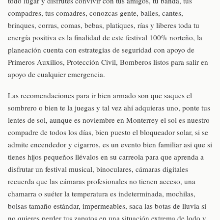
todo lugar y disfrutes convivir con tus amigos, tu banda, tus
compadres, tus comadres, conozcas gente, bailes, cantes,
brinques, corras, comas, bebas, platiques, rías y liberes toda tu
energía positiva es la finalidad de este festival 100% norteño, la
planeación cuenta con estrategias de seguridad con apoyo de
Primeros Auxilios, Protección Civil, Bomberos listos para salir en
apoyo de cualquier emergencia.
Las recomendaciones para ir bien armado son que saques el
sombrero o bien te la juegas y tal vez ahí adquieras uno, ponte tus
lentes de sol, aunque es noviembre en Monterrey el sol es nuestro
compadre de todos los días, bien puesto el bloqueador solar, si se
admite encendedor y cigarros, es un evento bien familiar asi que si
tienes hijos pequeños llévalos en su carreola para que aprenda a
disfrutar un festival musical, binoculares, cámaras digitales
recuerda que las cámaras profesionales no tienen acceso, una
chamarra o suéter la temperatura es indeterminada, mochilas,
bolsas tamaño estándar, impermeables, saca las botas de lluvia si
no quieres perder tus zapatos en una situación extrema de lodo y