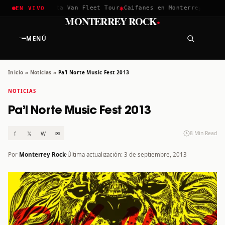
✱
✱
lla 2026
Greta Van Fleet Tour
Caifanes en Monterrey · 12 Dic
EN VIVO
·
MONTERREY ROCK
MENÚ
Inicio
»
Noticias
»
Pa’l Norte Music Fest 2013
NOTICIAS
Pa’l Norte Music Fest 2013
f
𝕏
W
✉
8 Min Read
Por
Monterrey Rock
Última actualización: 3 de septiembre, 2013