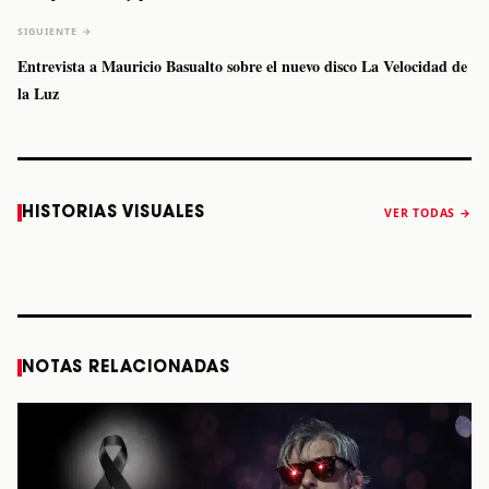
SIGUIENTE →
Entrevista a Mauricio Basualto sobre el nuevo disco La Velocidad de
la Luz
Caifanes regresa
Fallece Felipe
The Strokes
Karol 
HISTORIAS VISUALES
VER TODAS →
a Monterrey el
Staiti, guitarrista
anuncia “Reality
conqu
próximo 12 de
de Los Enanitos
Awaits The World
Coach
diciembre
Verdes, a los 64
2026”
años
STORY
STORY
STORY
STOR
NOTAS RELACIONADAS