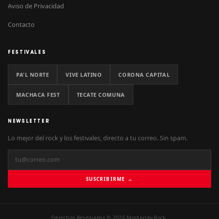
Aviso de Privacidad
Contacto
FESTIVALES
PA'L NORTE
VIVE LATINO
CORONA CAPITAL
MACHACA FEST
TECATE COMUNA
NEWSLETTER
Lo mejor del rock y los festivales, directo a tu correo. Sin spam.
SUSCRIBIRME →
Derechos Reservados © 2026 Monterrey Rock.