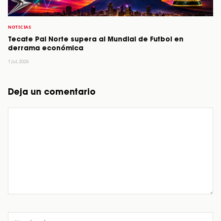
NOTICIAS
Tecate Pal Norte supera al Mundial de Futbol en
derrama económica
1 Jul, 2026
Deja un comentario
Comentario
Nombre