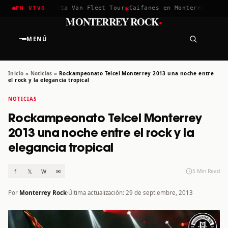
✱
✱
ella 2026
Greta Van Fleet Tour
Caifanes en Monterrey · 12 Di
EN VIVO
·
MONTERREY ROCK
MENÚ
Inicio
»
Noticias
»
Rockampeonato Telcel Monterrey 2013 una noche entre
el rock y la elegancia tropical
NOTICIAS
Rockampeonato Telcel Monterrey
2013 una noche entre el rock y la
elegancia tropical
f
𝕏
W
✉
5 Min Read
Por
Monterrey Rock
Última actualización: 29 de septiembre, 2013