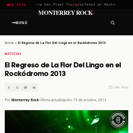
✱
✱
chella 2026
Greta Van Fleet Tour
Caifanes en Monterrey · 12 
EN VIVO
·
MONTERREY ROCK
MENÚ
Inicio
»
El Regreso de La Flor Del Lingo en el Rockódromo 2013
NOTICIAS
El Regreso de La Flor Del Lingo en el
Rockódromo 2013
f
𝕏
W
✉
2 Min Read
Por
Monterrey Rock
Última actualización: 15 de octubre, 2013