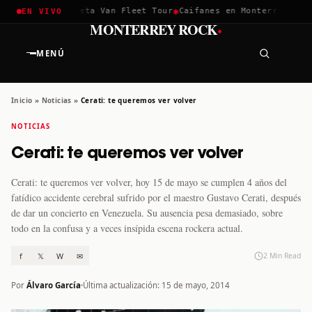
✱
✱
hella 2026
Greta Van Fleet Tour
Caifanes en Monterrey · 12 D
EN VIVO
·
MONTERREY ROCK
MENÚ
Inicio
»
Noticias
»
Cerati: te queremos ver volver
NOTICIAS
Cerati: te queremos ver volver
Cerati: te queremos ver volver, hoy 15 de mayo se cumplen 4 años del
fatídico accidente cerebral sufrido por el maestro Gustavo Cerati, después
de dar un concierto en Venezuela. Su ausencia pesa demasiado, sobre
todo en la confusa y a veces insípida escena rockera actual.
f
𝕏
W
✉
2 Min Read
Por
Álvaro García
Última actualización: 15 de mayo, 2014