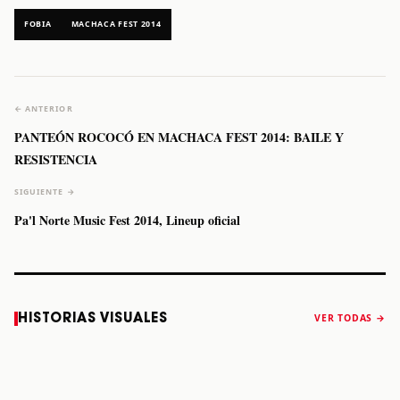
FOBIA
MACHACA FEST 2014
← ANTERIOR
PANTEÓN ROCOCÓ EN MACHACA FEST 2014: BAILE Y
RESISTENCIA
SIGUIENTE →
Pa'l Norte Music Fest 2014, Lineup oficial
Caifanes regresa
Fallece Felipe
The Strokes
Karol 
HISTORIAS VISUALES
VER TODAS →
a Monterrey el
Staiti, guitarrista
anuncia “Reality
conqu
próximo 12 de
de Los Enanitos
Awaits The World
Coach
diciembre
Verdes, a los 64
2026”
años
STORY
STORY
STORY
STOR