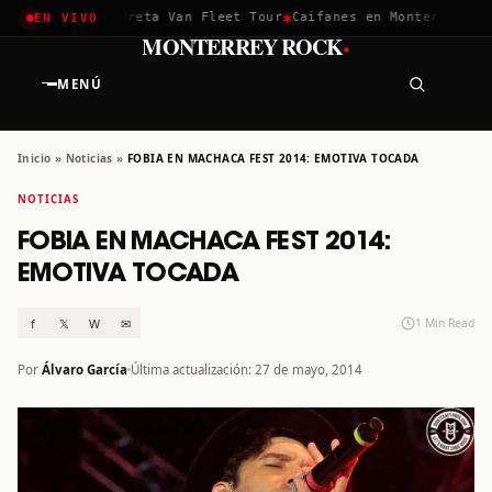
✱
✱
achella 2026
Greta Van Fleet Tour
Caifanes en Monterrey · 12
EN VIVO
·
MONTERREY ROCK
MENÚ
Inicio
»
Noticias
»
FOBIA EN MACHACA FEST 2014: EMOTIVA TOCADA
NOTICIAS
FOBIA EN MACHACA FEST 2014:
EMOTIVA TOCADA
f
𝕏
W
✉
1 Min Read
Por
Álvaro García
Última actualización: 27 de mayo, 2014