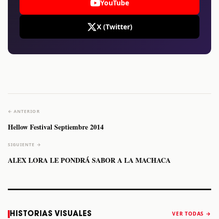
YouTube
X (Twitter)
← ANTERIOR
Hellow Festival Septiembre 2014
SIGUIENTE →
ALEX LORA LE PONDRÁ SABOR A LA MACHACA
Caifanes regresa
Fallece Felipe
The Strokes
Karol 
HISTORIAS VISUALES
VER TODAS →
a Monterrey el
Staiti, guitarrista
anuncia “Reality
conqu