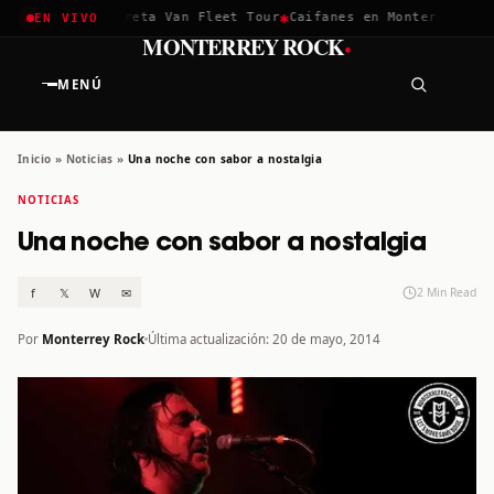
✱
✱
chella 2026
Greta Van Fleet Tour
Caifanes en Monterrey · 12 
EN VIVO
·
MONTERREY ROCK
MENÚ
Inicio
»
Noticias
»
Una noche con sabor a nostalgia
NOTICIAS
Una noche con sabor a nostalgia
f
𝕏
W
✉
2 Min Read
Por
Monterrey Rock
Última actualización: 20 de mayo, 2014