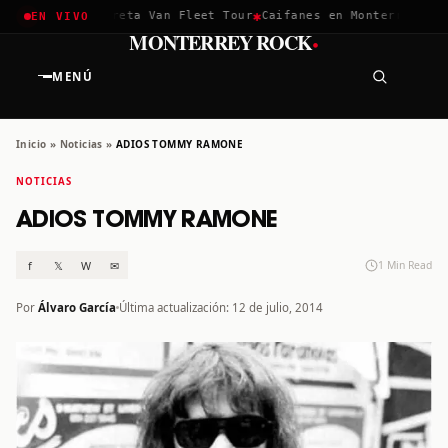
✱
✱
chella 2026
Greta Van Fleet Tour
Caifanes en Monterrey · 12 
EN VIVO
·
MONTERREY ROCK
MENÚ
Inicio
»
Noticias
»
ADIOS TOMMY RAMONE
NOTICIAS
ADIOS TOMMY RAMONE
f
𝕏
W
✉
1 Min Read
Por
Álvaro García
Última actualización: 12 de julio, 2014