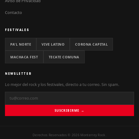
Aviso de Privacidad
Contacto
FESTIVALES
PA'L NORTE
VIVE LATINO
CORONA CAPITAL
MACHACA FEST
TECATE COMUNA
NEWSLETTER
Lo mejor del rock y los festivales, directo a tu correo. Sin spam.
SUSCRIBIRME →
Derechos Reservados © 2026 Monterrey Rock.