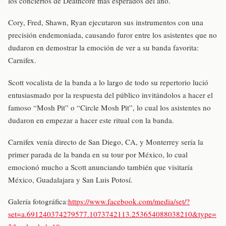
los conciertos de Deathcore más esperados del año.
Cory, Fred, Shawn, Ryan ejecutaron sus instrumentos con una
precisión endemoniada, causando furor entre los asistentes que no
dudaron en demostrar la emoción de ver a su banda favorita:
Carnifex.
Scott vocalista de la banda a lo largo de todo su repertorio lució
entusiasmado por la respuesta del público invitándolos a hacer el
famoso “Mosh Pit” o “Circle Mosh Pit”, lo cual los asistentes no
dudaron en empezar a hacer este ritual con la banda.
Carnifex venía directo de San Diego, CA, y Monterrey sería la
primer parada de la banda en su tour por México, lo cual
emocionó mucho a Scott anunciando también que visitaría
México, Guadalajara y San Luis Potosí.
Galería fotográfica:
https://www.facebook.com/media/set/?
set=a.691240374279577.1073742113.253654088038210&type=