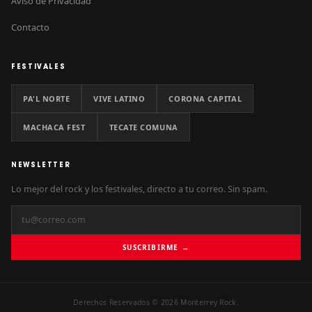
Aviso de Privacidad
Contacto
FESTIVALES
PA'L NORTE
VIVE LATINO
CORONA CAPITAL
MACHACA FEST
TECATE COMUNA
NEWSLETTER
Lo mejor del rock y los festivales, directo a tu correo. Sin spam.
SUSCRIBIRME →
Derechos Reservados © 2026 Monterrey Rock.