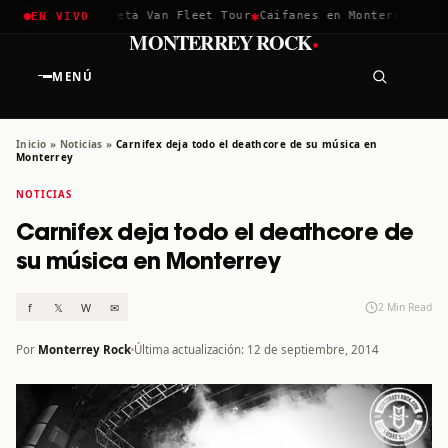
✱
✱
chella 2026
Greta Van Fleet Tour
Caifanes en Monterrey · 12 
EN VIVO
·
MONTERREY ROCK
MENÚ
Inicio
»
Noticias
»
Carnifex deja todo el deathcore de su música en
Monterrey
NOTICIAS
Carnifex deja todo el deathcore de
su música en Monterrey
f
𝕏
W
✉
2 Min Read
Por
Monterrey Rock
Última actualización: 12 de septiembre, 2014