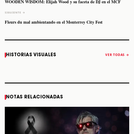
WOODEN WISDOM: Elijah Wood y su faceta de DJ en el MCF
SIGUIENTE →
Fleurs du mal ambientando en el Monterrey City Fest
Caifanes regresa
Fallece Felipe
The Strokes
Karol 
HISTORIAS VISUALES
VER TODAS →
a Monterrey el
Staiti, guitarrista
anuncia “Reality
conqu
próximo 12 de
de Los Enanitos
Awaits The World
Coach
diciembre
Verdes, a los 64
2026”
años
STORY
STORY
STORY
STOR
NOTAS RELACIONADAS