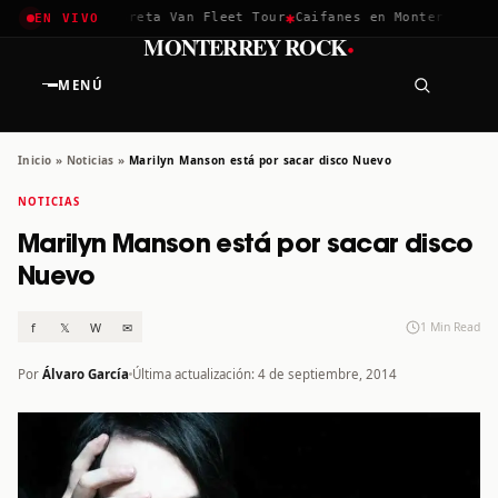
✱
✱
achella 2026
Greta Van Fleet Tour
Caifanes en Monterrey · 12
EN VIVO
·
MONTERREY ROCK
MENÚ
Inicio
»
Noticias
»
Marilyn Manson está por sacar disco Nuevo
NOTICIAS
Marilyn Manson está por sacar disco
Nuevo
f
𝕏
W
✉
1 Min Read
Por
Álvaro García
Última actualización: 4 de septiembre, 2014