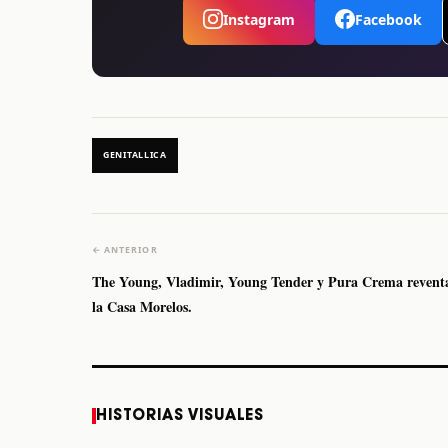
Instagram
Facebook
GENITALLICA
← ANTERIOR
The Young, Vladimir, Young Tender y Pura Crema reven
la Casa Morelos.
Caifanes regresa a
Fallece Felipe Staiti,
HISTORIAS VISUALES
Monterrey el próximo
guitarrista de Los
12 de diciembre
Enanitos Verdes, a
los 64 años