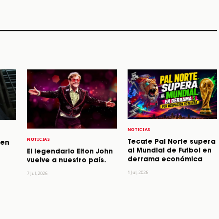
STORY
STORY
STORY
NOTICIAS
NOTICIAS
Tecate Pal Norte supera
 en
al Mundial de Futbol en
El legendario Elton John
derrama económica
vuelve a nuestro país.
1 Jul, 2026
7 Jul, 2026