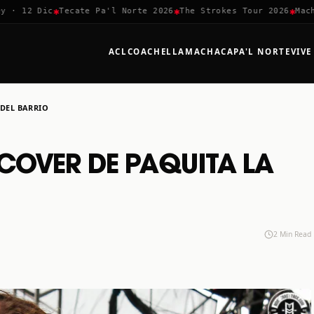
✱
✱
✱
· 12 Dic
Tecate Pa'l Norte 2026
The Strokes Tour 2026
Machac
ACL
COACHELLA
MACHACA
PA'L NORTE
VIVE
 DEL BARRIO
COVER DE PAQUITA LA
2 Min Read