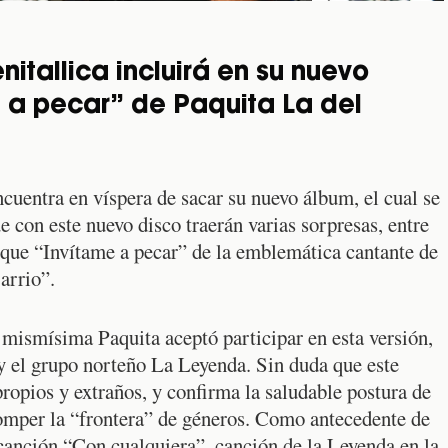
tallica incluirá en su nuevo
 a pecar” de Paquita La del
cuentra en víspera de sacar su nuevo álbum, el cual se
ue con este nuevo disco traerán varias sorpresas, entre
s que “Invítame a pecar” de la emblemática cantante de
arrio”.
a mismísima Paquita aceptó participar en esta versión,
 y el grupo norteño La Leyenda. Sin duda que este
ropios y extraños, y confirma la saludable postura de
omper la “frontera” de géneros. Como antecedente de
 canción “Con cualquiera”, canción de la Leyenda en la