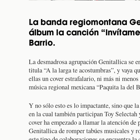
La banda regiomontana Geni
álbum la canción “Invítame
Barrio.
La desmadrosa agrupación Genitallica se en
titula “A la larga te acostumbras”, y vaya q
ellas un cover estrafalario, ni más ni meno
música regional mexicana “Paquita la del B
Y no sólo esto es lo impactante, sino que l
en la cual también participan Toy Selectah
cover ha empezado a llamar la atención de p
Genitallica de romper tabúes musicales y r
este tipo de colaboraciones se encuentra la