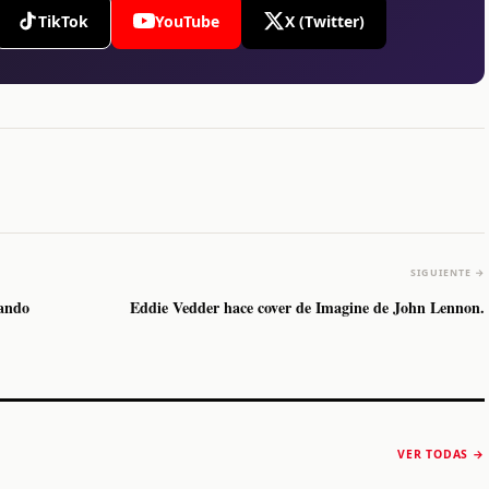
TikTok
YouTube
X (Twitter)
SIGUIENTE →
tando
Eddie Vedder hace cover de Imagine de John Lennon.
The Strokes anuncia
Karol G luce y
“Reality Awaits The
conquista Coachella
VER TODAS →
World 2026”
2026
Machaca Fest 2