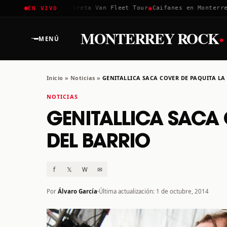
✱
✱
✱
Coachella 2026
Greta Van Fleet Tour
Caifanes en Monterrey 
EN VIVO
·
MONTERREY ROCK
MENÚ
Inicio
»
Noticias
»
GENITALLICA SACA COVER DE PAQUITA LA
NOTICIAS
GENITALLICA SACA 
DEL BARRIO
f
𝕏
W
✉
Por
Álvaro García
Última actualización: 1 de octubre, 2014