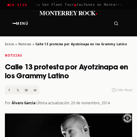
✱
✱
hella 2026
Greta Van Fleet Tour
Caifanes en Monterrey · 12 D
EN VIVO
·
MONTERREY ROCK
MENÚ
Inicio
»
Noticias
»
Calle 13 protesta por Ayotzinapa en los Grammy Latino
NOTICIAS
Calle 13 protesta por Ayotzinapa en
los Grammy Latino
f
𝕏
W
✉
2 Min Read
Por
Álvaro García
Última actualización: 20 de noviembre, 2014