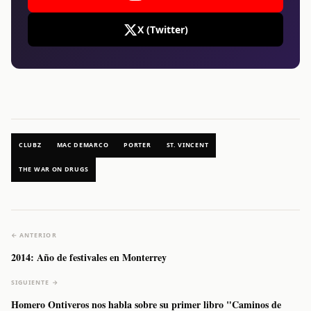
X (Twitter)
CLUBZ
MAC DEMARCO
PORTER
ST. VINCENT
THE WAR ON DRUGS
← ANTERIOR
2014: Año de festivales en Monterrey
SIGUIENTE →
Homero Ontiveros nos habla sobre su primer libro "Caminos de