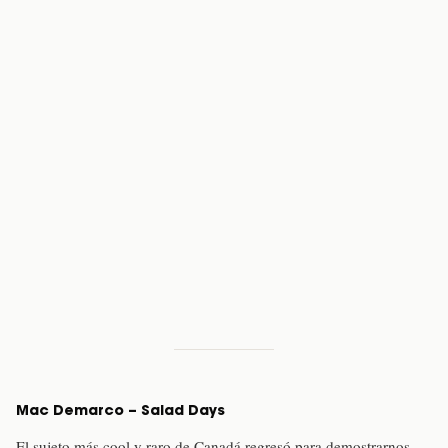
Mac Demarco – Salad Days
El sujeto más cool y raro de Canadá regresó para demostrarnos