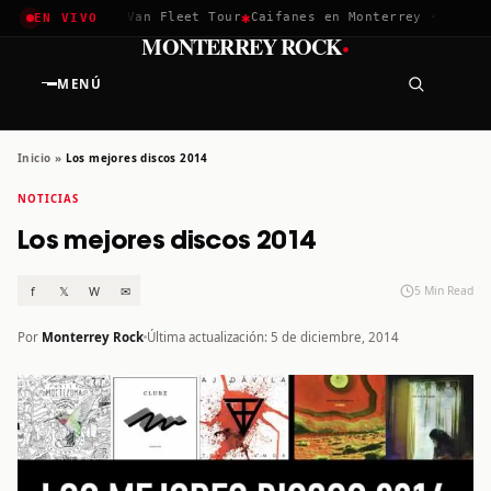
✱
✱
✱
 2026
Greta Van Fleet Tour
Caifanes en Monterrey · 12 Dic
Te
EN VIVO
·
MONTERREY ROCK
MENÚ
Inicio
»
Los mejores discos 2014
NOTICIAS
Los mejores discos 2014
f
𝕏
W
✉
5 Min Read
Por
Monterrey Rock
Última actualización: 5 de diciembre, 2014