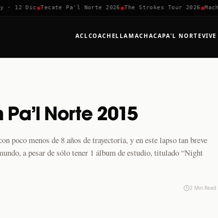
✱
✱
✱
· 12 Dic
Tecate Pa'l Norte 2026
The Strokes Tour 2026
Machac
ACL
COACHELLA
MACHACA
PA'L NORTE
VIVE
 Pa’l Norte 2015
on poco menos de 8 años de trayectoria, y en este lapso tan breve
mundo, a pesar de sólo tener 1 álbum de estudio, titulado “Night
2 Min Read