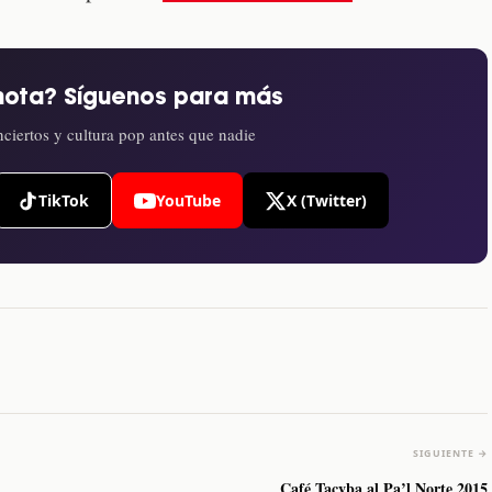
nota? Síguenos para más
ciertos y cultura pop antes que nadie
TikTok
YouTube
X (Twitter)
SIGUIENTE →
Café Tacvba al Pa’l Norte 2015