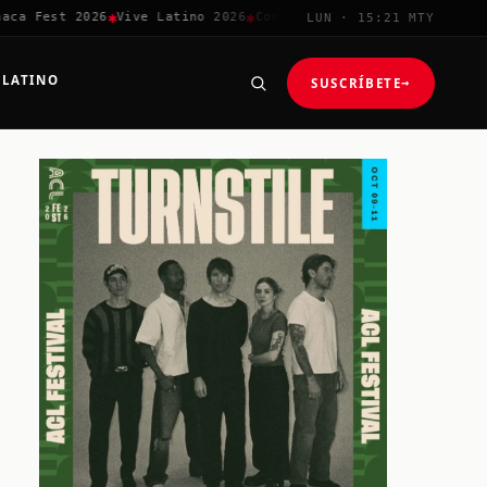
✱
✱
✱
✱
a Fest 2026
Vive Latino 2026
Corona Capital
Coachella 2026
LUN · 15:21 MTY
 LATINO
SUSCRÍBETE
→