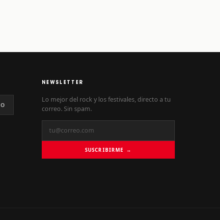
NEWSLETTER
Lo mejor del rock y los festivales, directo a tu
NO
correo. Sin spam.
SUSCRIBIRME →