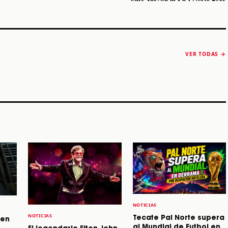
The Strokes anuncia
Karol G luce y
“Reality Awaits The
conquista Coachella
VER TODAS →
World 2026”
2026
Machaca Fest 2
STORY
STORY
STORY
NOTICIAS
NOTICIAS
Tecate Pal Norte supera
 en
al Mundial de Futbol en