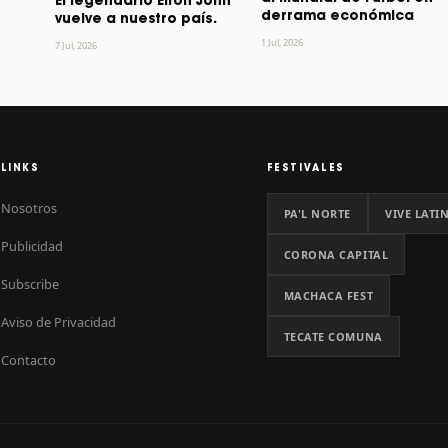
El legendario Elton John
derrama económica
vuelve a nuestro país.
1 Jul, 2026
7 Jul, 2026
LINKS
FESTIVALES
Nosotros
PA'L NORTE
VIVE LATI
Publicidad
CORONA CAPITAL
Subscribe
MACHACA FEST
Aviso de Privacidad
TECATE COMUNA
Contacto