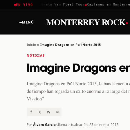
✱
✱
✱
Coachella 2026
Greta Van Fleet Tour
Caifanes en Monterrey 
EN VIVO
·
MONTERREY ROCK
MENÚ
Inicio
»
Imagine Dragons en Pa’l Norte 2015
NOTICIAS
Imagine Dragons en
Imagine Dragons en Pa’l Norte 2015, la banda cuenta c
de tiempo han logrado un éxito enorme a lo largo del 
Vission”
f
𝕏
W
✉
Por
Álvaro García
Última actualización: 23 de enero, 2015