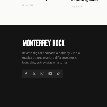
el Café Iguana.
29 Jul, 2026
16 Jul, 2026
Revista digital dedicada a hablar y vivir la
música de una manera diferente. Rock,
festivales, entrevistas e historias.