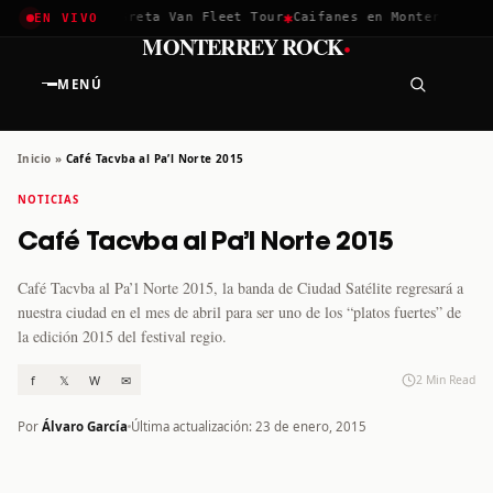
✱
✱
achella 2026
Greta Van Fleet Tour
Caifanes en Monterrey · 12
EN VIVO
·
MONTERREY ROCK
MENÚ
Inicio
»
Café Tacvba al Pa’l Norte 2015
NOTICIAS
Café Tacvba al Pa’l Norte 2015
Café Tacvba al Pa’l Norte 2015, la banda de Ciudad Satélite regresará a
nuestra ciudad en el mes de abril para ser uno de los “platos fuertes” de
la edición 2015 del festival regio.
f
𝕏
W
✉
2 Min Read
Por
Álvaro García
Última actualización: 23 de enero, 2015