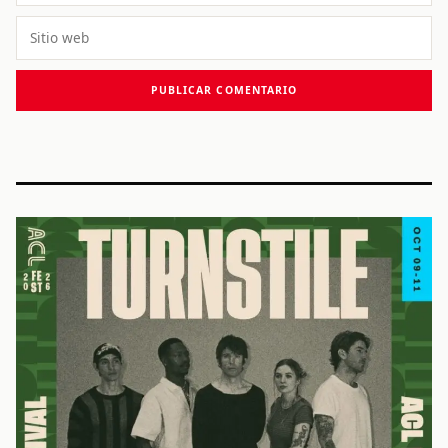
Sitio
web