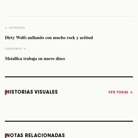
← ANTERIOR
Dirty Wolfs aullando con mucho rock y actitud
SIGUIENTE →
Metallica trabaja en nuevo disco
Caifanes regresa
Fallece Felipe
The Strokes
Karol 
HISTORIAS VISUALES
VER TODAS →
a Monterrey el
Staiti, guitarrista
anuncia “Reality
conqu
próximo 12 de
de Los Enanitos
Awaits The World
Coach
diciembre
Verdes, a los 64
2026”
años
STORY
STORY
STORY
STOR
NOTAS RELACIONADAS