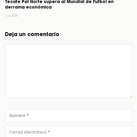
Tecate Pal Norte supera al Mundial de Futbol en
derrama económica
1 Jul, 2026
Deja un comentario
Comentario
Nombre
Correo
electrónico