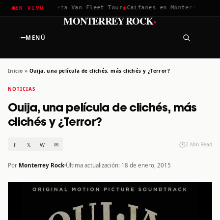
✱
✱
chella 2026
Greta Van Fleet Tour
Caifanes en Monterrey · 12 
EN VIVO
·
MONTERREY ROCK
MENÚ
Inicio
»
Ouija, una película de clichés, más clichés y ¿Terror?
NOTICIAS
Ouija, una película de clichés, más
clichés y ¿Terror?
f
𝕏
W
✉
2 Min Read
Por
Monterrey Rock
Última actualización: 18 de enero, 2015