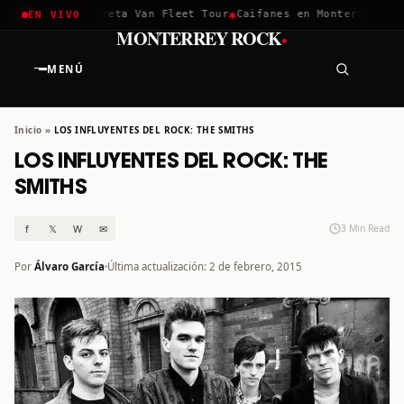
✱
✱
chella 2026
Greta Van Fleet Tour
Caifanes en Monterrey · 12 
EN VIVO
·
MONTERREY ROCK
MENÚ
Inicio
»
LOS INFLUYENTES DEL ROCK: THE SMITHS
LOS INFLUYENTES DEL ROCK: THE
SMITHS
f
𝕏
W
✉
3 Min Read
Por
Álvaro García
Última actualización: 2 de febrero, 2015