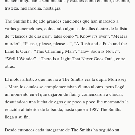
manera inigualable sentimientos y estados como el amor, desamor,
tristeza, melancolía, nostalgia.
The Smiths ha dejado grandes canciones que han marcado a
varias generaciones, colocando algunas de ellas dentro de la lista
de “clásicos de clásicos”, tales como “I Know it’s over”, “Meat is
murder”, “Please, please, please…”, “A Rush and a Push and the
Land Is Ours”, “This Charming Man”, “How Soon Is Now?”,
“Well I Wonder”, “There Is a Light That Never Goes Out”, entre
otras.
El motor artístico que movía a The Smiths era la dupla Morrissey
– Marr, los cuales se complementaban él uno al otro, pero llegó
un momento en el que dejaron de fluir y comenzaron a chocar,
desatándose una lucha de egos que poco a poco fue mermando la
relación al interior de la banda, hasta que en 1987 The Smiths
llega a su fin.
Desde entonces cada integrante de The Smiths ha seguido su