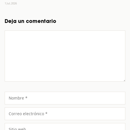
1 Jul, 2026
Deja un comentario
Comentario
Nombre
Correo
electrónico
Sitio