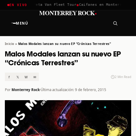
✱
✱
chella 2026
Greta Van Fleet Tour
Caifanes en Monterrey · 12 
EN VIVO
·
MONTERREY ROCK
MENÚ
Inicio
»
Malos Modales lanzan su nuevo EP “Crónicas Terrestres”
Malos Modales lanzan su nuevo EP
“Crónicas Terrestres”
f
𝕏
W
✉
2 Min Read
Por
Monterrey Rock
Última actualización: 9 de febrero, 2015