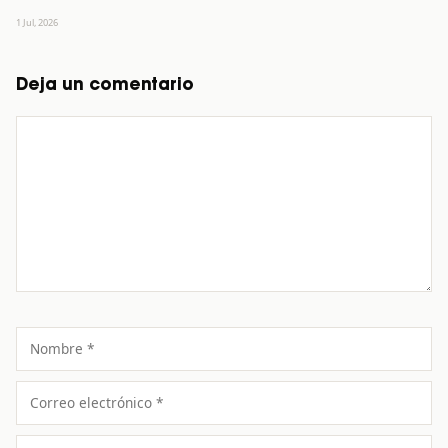
1 Jul, 2026
Deja un comentario
Comentario
Nombre
Correo
electrónico
Sitio