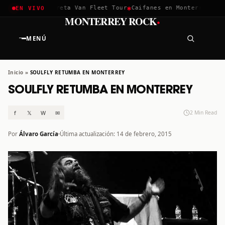
✱
✱
chella 2026
Greta Van Fleet Tour
Caifanes en Monterrey · 12 
EN VIVO
·
MONTERREY ROCK
MENÚ
Inicio
»
SOULFLY RETUMBA EN MONTERREY
SOULFLY RETUMBA EN MONTERREY
f
𝕏
W
✉
2 Min Read
Por
Álvaro García
Última actualización: 14 de febrero, 2015