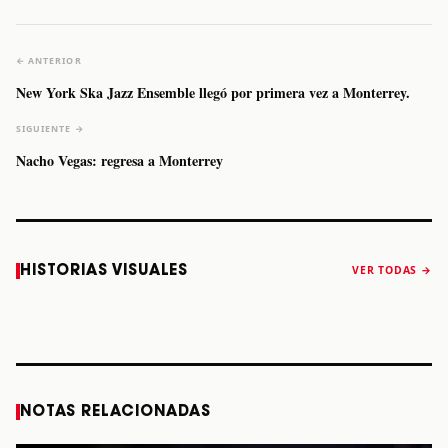
← ANTERIOR
New York Ska Jazz Ensemble llegó por primera vez a Monterrey.
SIGUIENTE →
Nacho Vegas: regresa a Monterrey
Caifanes regresa
Fallece Felipe
The Strokes
Karol 
HISTORIAS VISUALES
VER TODAS →
a Monterrey el
Staiti, guitarrista
anuncia “Reality
conqu
próximo 12 de
de Los Enanitos
Awaits The World
Coach
diciembre
Verdes, a los 64
2026”
años
STORY
STORY
STORY
STOR
NOTAS RELACIONADAS