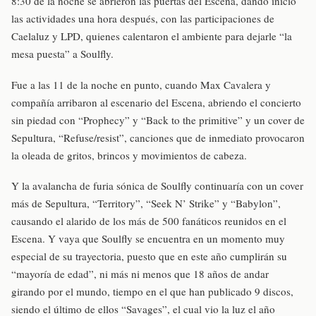
8:30 de la noche se abrieron las puertas del Escena, dando inicio
las actividades una hora después, con las participaciones de
Caelaluz y LPD, quienes calentaron el ambiente para dejarle “la
mesa puesta” a Soulfly.
Fue a las 11 de la noche en punto, cuando Max Cavalera y
compañía arribaron al escenario del Escena, abriendo el concierto
sin piedad con “Prophecy” y “Back to the primitive” y un cover de
Sepultura, “Refuse/resist”, canciones que de inmediato provocaron
la oleada de gritos, brincos y movimientos de cabeza.
Y la avalancha de furia sónica de Soulfly continuaría con un cover
más de Sepultura, “Territory”, “Seek N’ Strike” y “Babylon”,
causando el alarido de los más de 500 fanáticos reunidos en el
Escena. Y vaya que Soulfly se encuentra en un momento muy
especial de su trayectoria, puesto que en este año cumplirán su
“mayoría de edad”, ni más ni menos que 18 años de andar
girando por el mundo, tiempo en el que han publicado 9 discos,
siendo el último de ellos “Savages”, el cual vio la luz el año