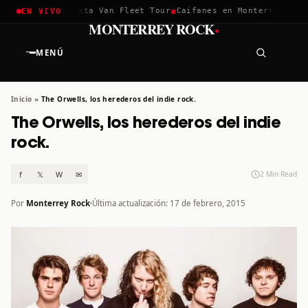
✱
✱
hella 2026
Greta Van Fleet Tour
Caifanes en Monterrey · 12 D
EN VIVO
·
MONTERREY ROCK
MENÚ
Inicio
»
The Orwells, los herederos del indie rock.
The Orwells, los herederos del indie
rock.
f
𝕏
W
✉
2 Min Read
Por
Monterrey Rock
Última actualización: 17 de febrero, 2015