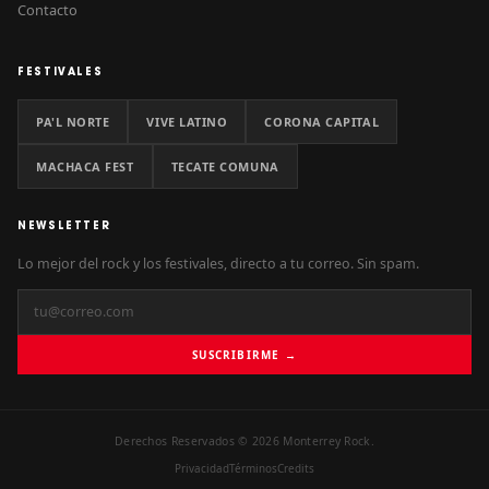
Contacto
FESTIVALES
PA'L NORTE
VIVE LATINO
CORONA CAPITAL
MACHACA FEST
TECATE COMUNA
NEWSLETTER
Lo mejor del rock y los festivales, directo a tu correo. Sin spam.
SUSCRIBIRME →
Derechos Reservados © 2026 Monterrey Rock.
Privacidad
Términos
Credits