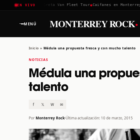
✱
✱
✱
Coachella 2026
Greta Van Fleet Tour
Caifanes en Monterrey ·
EN VIVO
·
MONTERREY ROCK
MENÚ
Inicio
»
Médula una propuesta fresca y con mucho talento
NOTICIAS
Médula una propue
talento
f
𝕏
W
✉
Por
Monterrey Rock
Última actualización: 10 de marzo, 2015