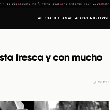
✱
✱
✱
 12 Dic
Tecate Pa'l Norte 2026
The Strokes Tour 2026
Machaca
ACL
COACHELLA
MACHACA
PA'L NORTE
VIVE
sta fresca y con mucho
3 Min Read