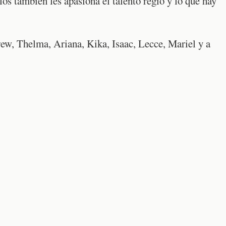
os también les apasiona el talento regio y lo que hay
ew, Thelma, Ariana, Kika, Isaac, Lecce, Mariel y a