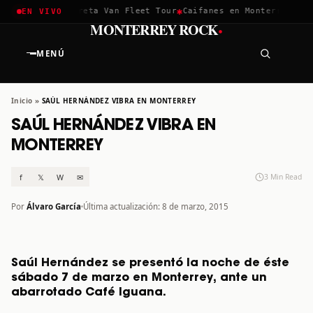
✱
✱
chella 2026
Greta Van Fleet Tour
Caifanes en Monterrey · 12 
EN VIVO
·
MONTERREY ROCK
MENÚ
Inicio
»
SAÚL HERNÁNDEZ VIBRA EN MONTERREY
SAÚL HERNÁNDEZ VIBRA EN
MONTERREY
f
𝕏
W
✉
3 Min Read
Por
Álvaro García
Última actualización: 8 de marzo, 2015
Saúl Hernández se presentó la noche de éste
sábado 7 de marzo en Monterrey, ante un
abarrotado Café Iguana.