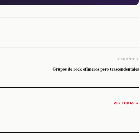
SIGUIENTE →
Grupos de rock efímeros pero trascendentales
The Strokes anuncia
Karol G luce y
“Reality Awaits The
conquista Coachella
VER TODAS →
World 2026”
2026
Machaca Fest 2
STORY
STORY
STORY