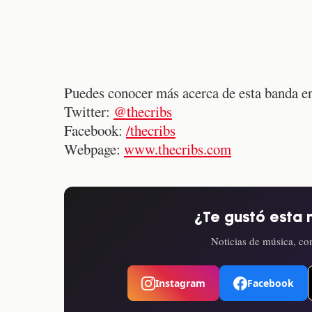
Puedes conocer más acerca de esta banda en
Twitter:
@thecribs
Facebook:
/thecribs
Webpage:
www.thecribs.com
¿Te gustó esta 
Noticias de música, con
Instagram
Facebook