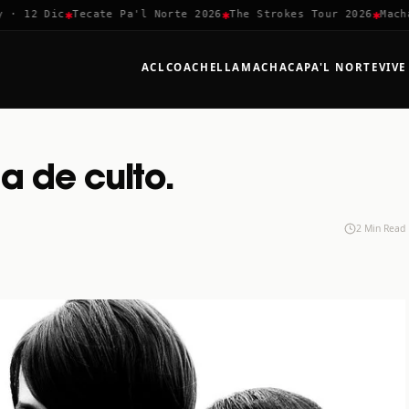
✱
✱
✱
 12 Dic
Tecate Pa'l Norte 2026
The Strokes Tour 2026
Machaca
ACL
COACHELLA
MACHACA
PA'L NORTE
VIVE
a de culto.
2 Min Read