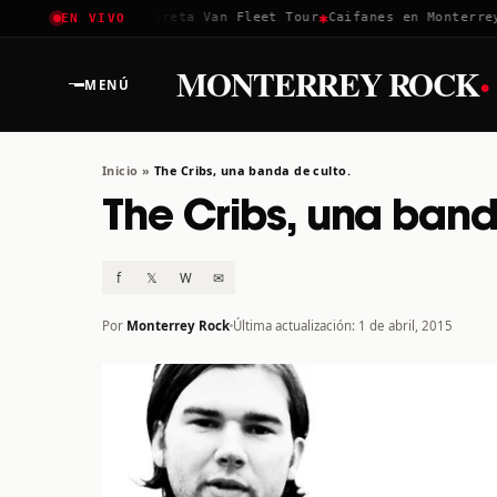
✱
✱
✱
Coachella 2026
Greta Van Fleet Tour
Caifanes en Monterrey ·
EN VIVO
·
MONTERREY ROCK
MENÚ
Inicio
»
The Cribs, una banda de culto.
The Cribs, una band
f
𝕏
W
✉
Por
Monterrey Rock
Última actualización: 1 de abril, 2015