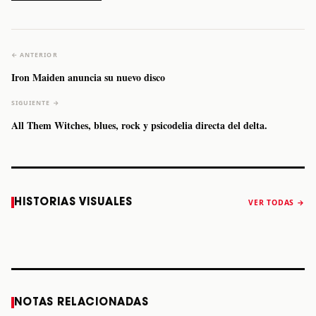
← ANTERIOR
Iron Maiden anuncia su nuevo disco
SIGUIENTE →
All Them Witches, blues, rock y psicodelia directa del delta.
Caifanes regresa
Fallece Felipe
The Strokes
Karol 
HISTORIAS VISUALES
VER TODAS →
a Monterrey el
Staiti, guitarrista
anuncia “Reality
conqu
próximo 12 de
de Los Enanitos
Awaits The World
Coach
diciembre
Verdes, a los 64
2026”
años
STORY
STORY
STORY
STOR
NOTAS RELACIONADAS