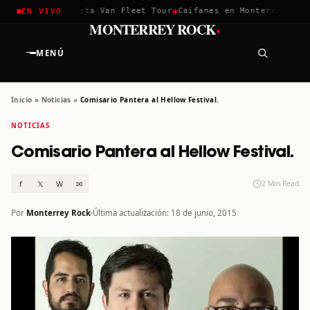
✱
✱
hella 2026
Greta Van Fleet Tour
Caifanes en Monterrey · 12 D
EN VIVO
·
MONTERREY ROCK
MENÚ
Inicio
»
Noticias
»
Comisario Pantera al Hellow Festival.
NOTICIAS
Comisario Pantera al Hellow Festival.
f
𝕏
W
✉
2 Min Read
Por
Monterrey Rock
Última actualización: 18 de junio, 2015