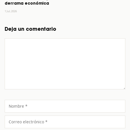
derrama económica
1 Jul, 2026
Deja un comentario
Comentario
Nombre
Correo
electrónico