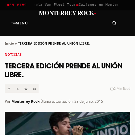
✱
✱
chella 2026
Greta Van Fleet Tour
Caifanes en Monterrey · 12 
EN VIVO
·
MONTERREY ROCK
MENÚ
Inicio
»
TERCERA EDICIÓN PRENDE AL UNIÓN LIBRE.
NOTICIAS
TERCERA EDICIÓN PRENDE AL UNIÓN
LIBRE.
f
𝕏
W
✉
2 Min Read
Por
Monterrey Rock
Última actualización: 23 de junio, 2015