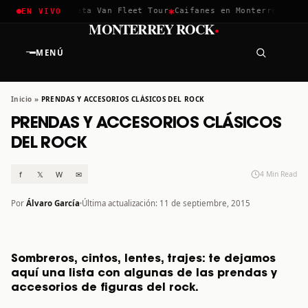
✱
✱
ella 2026
Greta Van Fleet Tour
Caifanes en Monterrey · 12 Di
EN VIVO
·
MONTERREY ROCK
MENÚ
Inicio
»
PRENDAS Y ACCESORIOS CLÁSICOS DEL ROCK
PRENDAS Y ACCESORIOS CLÁSICOS
DEL ROCK
f
𝕏
W
✉
4 Min Read
Por
Álvaro García
Última actualización: 11 de septiembre, 2015
Sombreros, cintos, lentes, trajes: te dejamos
aquí una lista con algunas de las prendas y
accesorios de figuras del rock.