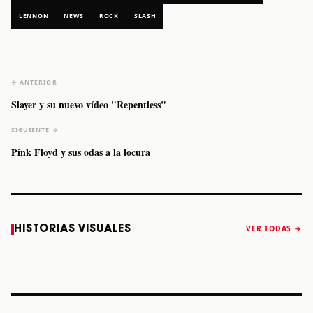
LENNON
NEWS
ROCK
SLASH
← ANTERIOR
Slayer y su nuevo vídeo "Repentless"
SIGUIENTE →
Pink Floyd y sus odas a la locura
Caifanes regresa
Fallece Felipe
The Strokes
Karol 
HISTORIAS VISUALES
VER TODAS →
a Monterrey el
Staiti, guitarrista
anuncia “Reality
conqu
próximo 12 de
de Los Enanitos
Awaits The World
Coach
diciembre
Verdes, a los 64
2026”
años
STORY
STORY
STORY
STOR