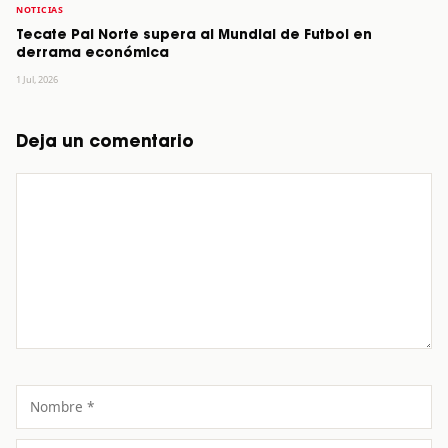
NOTICIAS
Tecate Pal Norte supera al Mundial de Futbol en
derrama económica
1 Jul, 2026
Deja un comentario
Comentario
Nombre