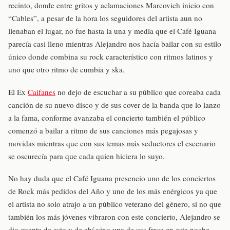
recinto, donde entre gritos y aclamaciones Marcovich inicio con
“Cables”, a pesar de la hora los seguidores del artista aun no
llenaban el lugar, no fue hasta la una y media que el Café Iguana
parecía casi lleno mientras Alejandro nos hacía bailar con su estilo
único donde combina su rock característico con ritmos latinos y
uno que otro ritmo de cumbia y ska.
El Ex
Caifanes
no dejo de escuchar a su público que coreaba cada
canción de su nuevo disco y de sus cover de la banda que lo lanzo
a la fama, conforme avanzaba el concierto también el público
comenzó a bailar a ritmo de sus canciones más pegajosas y
movidas mientras que con sus temas más seductores el escenario
se oscurecía para que cada quien hiciera lo suyo.
No hay duda que el Café Iguana presencio uno de los conciertos
de Rock más pedidos del Año y uno de los más enérgicos ya que
el artista no solo atrajo a un público veterano del género, si no que
también los más jóvenes vibraron con este concierto, Alejandro se
dio cuenta de esto y de ahí vino una de sus frase en esta noche