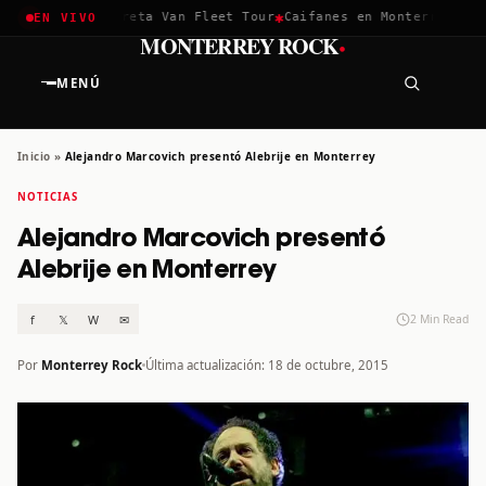
✱
✱
chella 2026
Greta Van Fleet Tour
Caifanes en Monterrey · 12 
EN VIVO
·
MONTERREY ROCK
MENÚ
Inicio
»
Alejandro Marcovich presentó Alebrije en Monterrey
NOTICIAS
Alejandro Marcovich presentó
Alebrije en Monterrey
f
𝕏
W
✉
2 Min Read
Por
Monterrey Rock
Última actualización: 18 de octubre, 2015