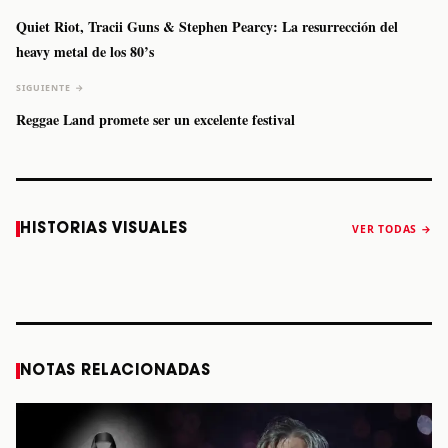
Quiet Riot, Tracii Guns & Stephen Pearcy: La resurrección del
heavy metal de los 80’s
SIGUIENTE →
Reggae Land promete ser un excelente festival
Caifanes regresa
Fallece Felipe
The Strokes
Karol 
HISTORIAS VISUALES
VER TODAS →
a Monterrey el
Staiti, guitarrista
anuncia “Reality
conqu
próximo 12 de
de Los Enanitos
Awaits The World
Coach
diciembre
Verdes, a los 64
2026”
años
STORY
STORY
STORY
STOR
NOTAS RELACIONADAS