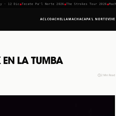
✱
✱
✱
· 12 Dic
Tecate Pa'l Norte 2026
The Strokes Tour 2026
Macha
ACL
COACHELLA
MACHACA
PA'L NORTE
VIVE
K EN LA TUMBA
2 Min Read