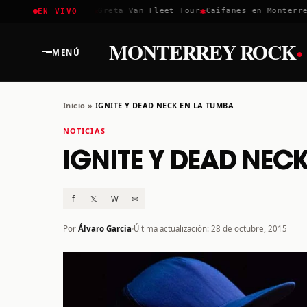
✱
✱
✱
Coachella 2026
Greta Van Fleet Tour
Caifanes en Monterrey 
EN VIVO
·
MONTERREY ROCK
MENÚ
Inicio
»
IGNITE Y DEAD NECK EN LA TUMBA
NOTICIAS
IGNITE Y DEAD NEC
f
𝕏
W
✉
Por
Álvaro García
Última actualización: 28 de octubre, 2015