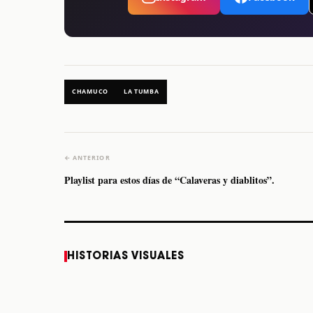
CHAMUCO
LA TUMBA
← ANTERIOR
Playlist para estos días de “Calaveras y diablitos”.
Caifanes regresa a
Fallece Felipe Staiti,
HISTORIAS VISUALES
Monterrey el próximo
guitarrista de Los
12 de diciembre
Enanitos Verdes, a
los 64 años
STORY
STORY