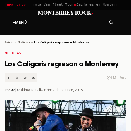
✱
✱
chella 2026
Greta Van Fleet Tour
Caifanes en Monterrey · 12 
EN VIVO
·
MONTERREY ROCK
MENÚ
Inicio
»
Noticias
»
Los Caligaris regresan a Monterrey
NOTICIAS
Los Caligaris regresan a Monterrey
f
𝕏
W
✉
1 Min Read
Por
Xoja
Última actualización: 7 de octubre, 2015