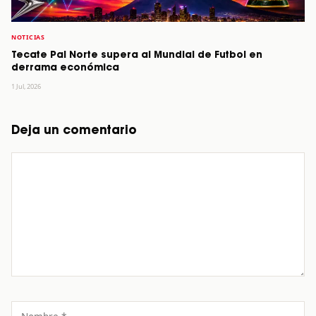
NOTICIAS
Tecate Pal Norte supera al Mundial de Futbol en
derrama económica
1 Jul, 2026
Deja un comentario
Comentario
Nombre