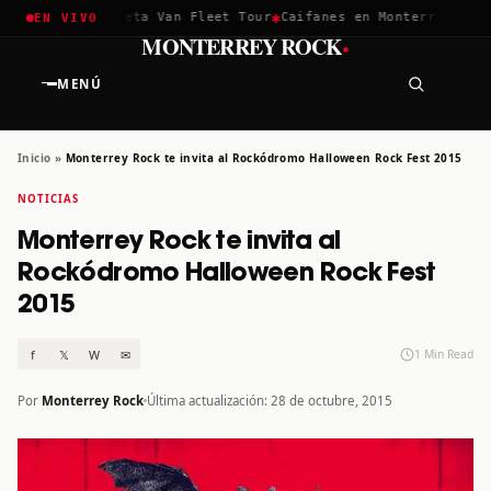
✱
✱
hella 2026
Greta Van Fleet Tour
Caifanes en Monterrey · 12 D
EN VIVO
·
MONTERREY ROCK
MENÚ
Inicio
»
Monterrey Rock te invita al Rockódromo Halloween Rock Fest 2015
NOTICIAS
Monterrey Rock te invita al
Rockódromo Halloween Rock Fest
2015
f
𝕏
W
✉
1 Min Read
Por
Monterrey Rock
Última actualización: 28 de octubre, 2015