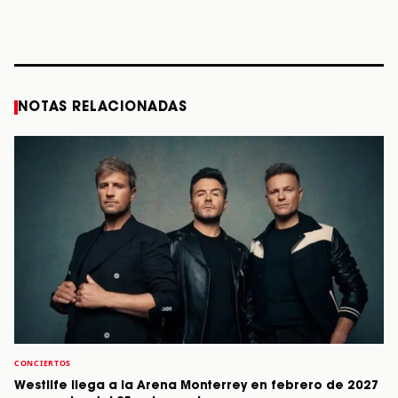
diciembre
Verdes, a los 64
2026”
años
STORY
STORY
STORY
STOR
NOTAS RELACIONADAS
CONCIERTOS
Westlife llega a la Arena Monterrey en febrero de 2027