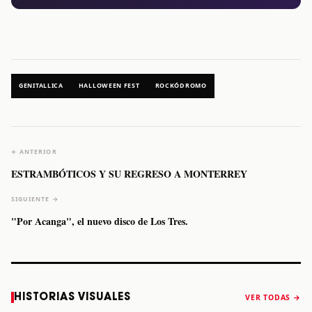
GENITALLICA
HALLOWEEN FEST
ROCKÓDROMO
← ANTERIOR
ESTRAMBÓTICOS Y SU REGRESO A MONTERREY
SIGUIENTE →
"Por Acanga", el nuevo disco de Los Tres.
Caifanes regresa
Fallece Felipe
The Strokes
Karol 
HISTORIAS VISUALES
VER TODAS →
a Monterrey el
Staiti, guitarrista
anuncia “Reality
conqu
próximo 12 de
de Los Enanitos
Awaits The World
Coach