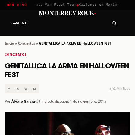
✱
✱
chella 2026
Greta Van Fleet Tour
Caifanes en Monterrey · 12 
EN VIVO
·
MONTERREY ROCK
MENÚ
Inicio
»
Conciertos
»
GENITALLICA LA ARMA EN HALLOWEEN FEST
CONCIERTOS
GENITALLICA LA ARMA EN HALLOWEEN
FEST
f
𝕏
W
✉
2 Min Read
Por
Álvaro García
Última actualización: 1 de noviembre, 2015