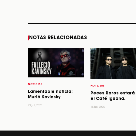
los 64 años
STORY
STORY
NOTAS RELACIONADAS
NOTICIAS
NOTICIAS
Lamentable noticia:
Peces Raros estará
Murió Kavinsky
el Café Iguana.
29 Jul, 2026
16 Jul, 2026