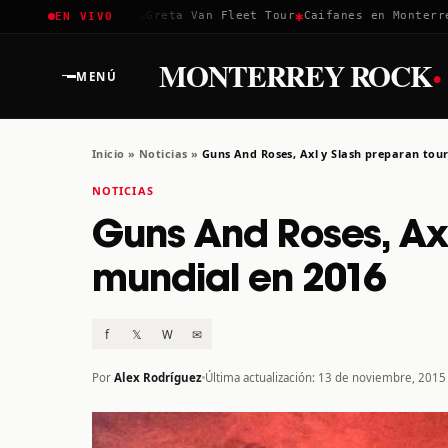
✱
✱
✱
Coachella 2026
Greta Van Fleet Tour
Caifanes en Monterrey 
EN VIVO
·
MONTERREY ROCK
MENÚ
Inicio
»
Noticias
»
Guns And Roses, Axl y Slash preparan tou
NOTICIAS
Guns And Roses, Axl
mundial en 2016
f
𝕏
W
✉
Por
Alex Rodríguez
Última actualización: 13 de noviembre, 2015