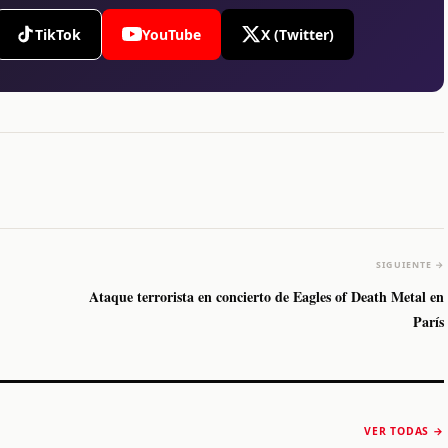
TikTok
YouTube
X (Twitter)
SIGUIENTE →
Ataque terrorista en concierto de Eagles of Death Metal en
París
The Strokes anuncia
Karol G luce y
“Reality Awaits The
conquista Coachella
VER TODAS →
World 2026”
2026
Machaca Fest 2