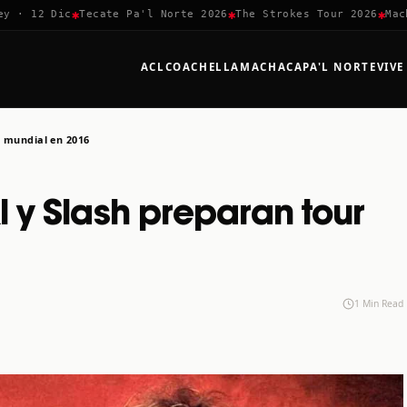
✱
✱
✱
· 12 Dic
Tecate Pa'l Norte 2026
The Strokes Tour 2026
Machac
ACL
COACHELLA
MACHACA
PA'L NORTE
VIVE
r mundial en 2016
 y Slash preparan tour
1 Min Read