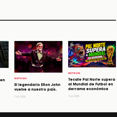
STORY
STORY
STORY
NOTICIAS
NOTICIAS
Tecate Pal Norte supera
 en
al Mundial de Futbol en
El legendario Elton John
derrama económica
vuelve a nuestro país.
1 Jul, 2026
7 Jul, 2026