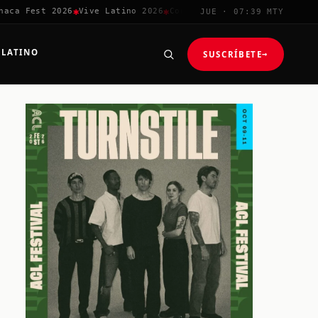
✱
✱
✱
✱
a Fest 2026
Vive Latino 2026
Corona Capital
Coachella 2026
JUE · 07:39 MTY
 LATINO
SUSCRÍBETE
→