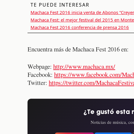
TE PUEDE INTERESAR
Machaca Fest 2016 inicia venta de Abonos “Creye
Machaca Fest: el mejor festival del 2015 en Monte
Machaca Fest 2016 conferencia de prensa 2016
Encuentra más de Machaca Fest 2016 en:
Webpage:
http://www.machaca.mx/
Facebook:
https://www.facebook.com/Mach
Twitter:
https://twitter.com/MachacaFestiv
¿Te gustó esta 
Noticias de música, con