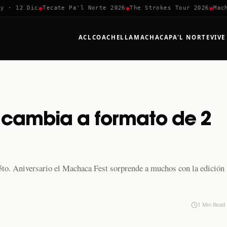
✱
✱
✱
· 12 Dic
Tecate Pa'l Norte 2026
The Strokes Tour 2026
Machac
ACL
COACHELLA
MACHACA
PA'L NORTE
VIVE
 cambia a formato de 2
5to. Aniversario el Machaca Fest sorprende a muchos con la edición
1 Min Read