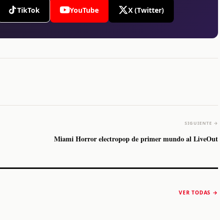
TikTok
YouTube
X (Twitter)
SIGUIENTE →
Miami Horror electropop de primer mundo al LiveOut
The Strokes anuncia
Karol G luce y
“Reality Awaits The
conquista Coachella
VER TODAS →
World 2026”
2026
Machaca Fest 2