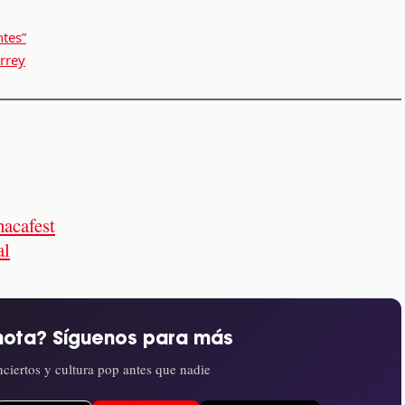
ntes”
rrey
acafest
al
nota? Síguenos para más
ciertos y cultura pop antes que nadie