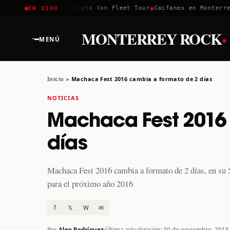
✱
✱
✱
Coachella 2026
Greta Van Fleet Tour
Caifanes en Monterrey 
EN VIVO
·
MONTERREY ROCK
MENÚ
Inicio
»
Machaca Fest 2016 cambia a formato de 2 días
NOTICIAS
Machaca Fest 2016
días
Machaca Fest 2016 cambia a formato de 2 días, en su 
para el próximo año 2016
f
𝕏
W
✉
Por
Alex Rodríguez
Última actualización: 30 de noviembre, 2015