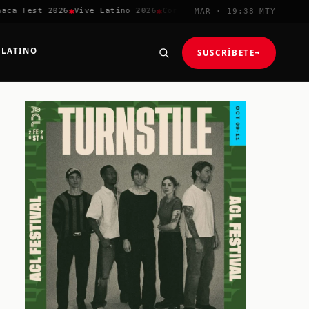
✱
✱
✱
✱
a Fest 2026
Vive Latino 2026
Corona Capital
Coachella 2026
MAR · 19:38 MTY
 LATINO
SUSCRÍBETE
→