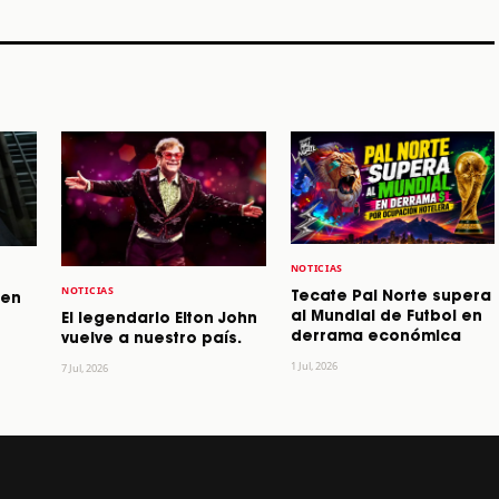
STORY
STORY
STORY
NOTICIAS
NOTICIAS
Tecate Pal Norte supera
 en
al Mundial de Futbol en
El legendario Elton John
derrama económica
vuelve a nuestro país.
1 Jul, 2026
7 Jul, 2026